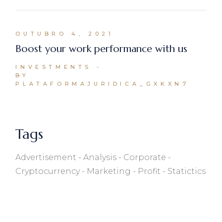
OUTUBRO 4, 2021
Boost your work performance with us
INVESTMENTS
BY
PLATAFORMAJURIDICA_GXKXN7
Tags
Advertisement
Analysis
Corporate
Cryptocurrency
Marketing
Profit
Statictics