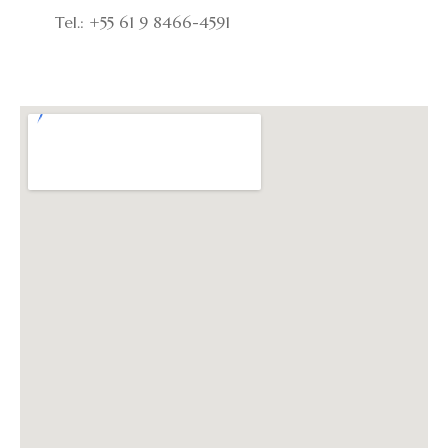
Tel.: +55 61 9 8466-4591