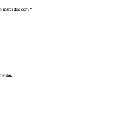
ão marcados com
*
mentar.