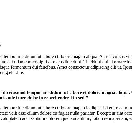
s
d tempor incididunt ut labore et dolore magna aliqua. A arcu cursus vit
que elit ullamcorper dignissim cras tincidunt. Tincidunt dui ut ornare l
isque fermentum dui faucibus. Amet consectetur adipiscing elit ut. Ipsum
ing elit duis.
sed do eiusmod tempor incididunt ut labore et dolore magna aliqua.
is aute irure dolor in reprehenderit in sed.”
d tempor incididunt ut labore et dolore magna ioaliqua. Ut enim ad mini
te velit esse cillum dolore eu fugiat nulla pariatur. Excepteur sint occa
 sit voluptatem accusantium doloremque laudantium, totam rem aperiam, 