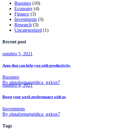
Bussines
(10)
Economy
(4)
Finance
(3)
Investments
(3)
Research
(3)
Uncategorized
(1)
Recent post
outubro 5, 2021
Apps that can help you with productivity.
Bussines
By plataformajuridica_gxkxn7
outubro 4, 2021
Boost your work performance with us
Investments
By plataformajuridica_gxkxn7
Tags