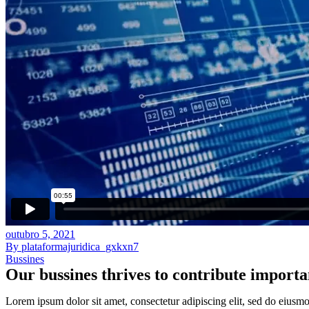
outubro 5, 2021
By plataformajuridica_gxkxn7
Bussines
Our bussines thrives to contribute importan
Lorem ipsum dolor sit amet, consectetur adipiscing elit, sed do eiusmo