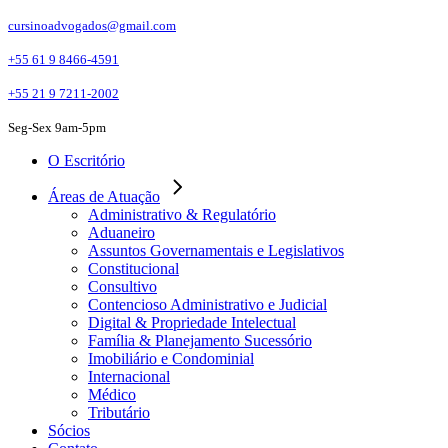
Skip
cursinoadvogados@gmail.com
to
the
+55 61 9 8466-4591
content
+55 21 9 7211-2002
Seg-Sex 9am-5pm
O Escritório
Áreas de Atuação
Administrativo & Regulatório
Aduaneiro
Assuntos Governamentais e Legislativos
Constitucional
Consultivo
Contencioso Administrativo e Judicial
Digital & Propriedade Intelectual
Família & Planejamento Sucessório
Imobiliário e Condominial
Internacional
Médico
Tributário
Sócios