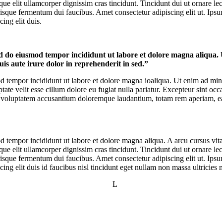
que elit ullamcorper dignissim cras tincidunt. Tincidunt dui ut ornare l
isque fermentum dui faucibus. Amet consectetur adipiscing elit ut. Ipsum
ing elit duis.
sed do eiusmod tempor incididunt ut labore et dolore magna aliqua.
is aute irure dolor in reprehenderit in sed.”
d tempor incididunt ut labore et dolore magna ioaliqua. Ut enim ad mini
te velit esse cillum dolore eu fugiat nulla pariatur. Excepteur sint occa
 sit voluptatem accusantium doloremque laudantium, totam rem aperiam, 
d tempor incididunt ut labore et dolore magna aliqua. A arcu cursus vit
que elit ullamcorper dignissim cras tincidunt. Tincidunt dui ut ornare l
isque fermentum dui faucibus. Amet consectetur adipiscing elit ut. Ipsum
ing elit duis id faucibus nisl tincidunt eget nullam non massa ultricies m