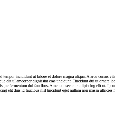
d tempor incididunt ut labore et dolore magna aliqua. A arcu cursus vit
que elit ullamcorper dignissim cras tincidunt. Tincidunt dui ut ornare l
isque fermentum dui faucibus. Amet consectetur adipiscing elit ut. Ipsum
ing elit duis id faucibus nisl tincidunt eget nullam non massa ultricies m