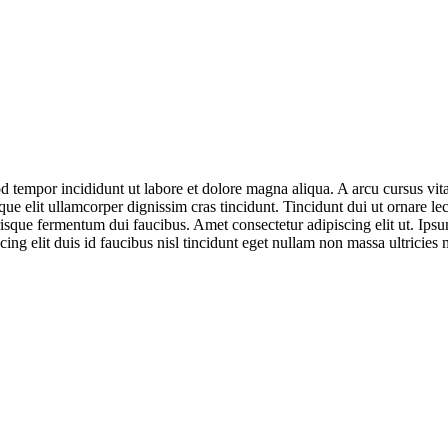
d tempor incididunt ut labore et dolore magna aliqua. A arcu cursus vit
que elit ullamcorper dignissim cras tincidunt. Tincidunt dui ut ornare l
isque fermentum dui faucibus. Amet consectetur adipiscing elit ut. Ipsum
ing elit duis id faucibus nisl tincidunt eget nullam non massa ultricies m