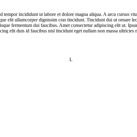
d tempor incididunt ut labore et dolore magna aliqua. A arcu cursus vit
que elit ullamcorper dignissim cras tincidunt. Tincidunt dui ut ornare l
isque fermentum dui faucibus. Amet consectetur adipiscing elit ut. Ipsum
ing elit duis id faucibus nisl tincidunt eget nullam non massa ultricies m