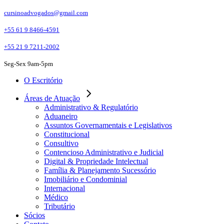
Skip
cursinoadvogados@gmail.com
to
the
+55 61 9 8466-4591
content
+55 21 9 7211-2002
Seg-Sex 9am-5pm
O Escritório
Áreas de Atuação
Administrativo & Regulatório
Aduaneiro
Assuntos Governamentais e Legislativos
Constitucional
Consultivo
Contencioso Administrativo e Judicial
Digital & Propriedade Intelectual
Família & Planejamento Sucessório
Imobiliário e Condominial
Internacional
Médico
Tributário
Sócios