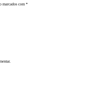
ão marcados com
*
mentar.