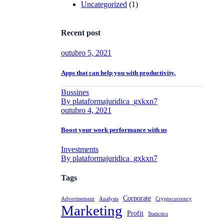
Uncategorized
(1)
Recent post
outubro 5, 2021
Apps that can help you with productivity.
Bussines
By plataformajuridica_gxkxn7
outubro 4, 2021
Boost your work performance with us
Investments
By plataformajuridica_gxkxn7
Tags
Corporate
Advertisement
Analysis
Cryptocurrency
Marketing
Profit
Statictics