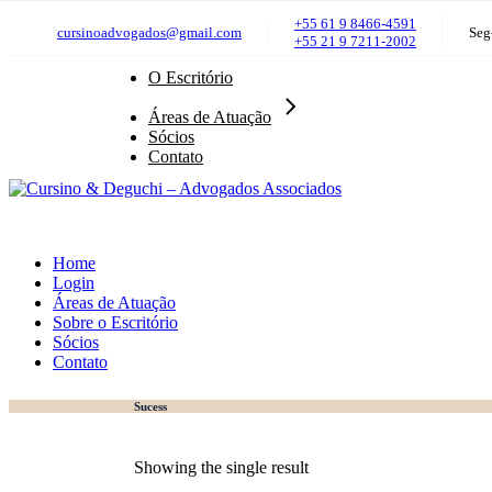
Administrativo & Regulatório
Skip
+55 61 9 8466-4591
Aduaneiro
cursinoadvogados@gmail.com
Seg
to
+55 21 9 7211-2002
Assuntos Governamentais e Legislativos
the
Constitucional
content
O Escritório
Consultivo
Contencioso Administrativo e Judicial
Áreas de Atuação
Digital & Propriedade Intelectual
Sócios
Família & Planejamento Sucessório
Contato
Imobiliário e Condominial
Internacional
Médico
Tributário
Home
Login
Áreas de Atuação
Sobre o Escritório
Sócios
Contato
Sucess
Showing the single result