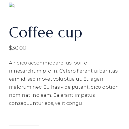
Coffee cup
$
30.00
An dico accommodare ius, porro
mnesarchum pro in. Cetero fierent urbanitas
eam id, sed movet voluptua ut. Eu agam
malorum nec. Eu has vide putent, dico option
nominati no eam. Ea erant impetus
consequuntur eos, velit congu
Coffee cup quantity