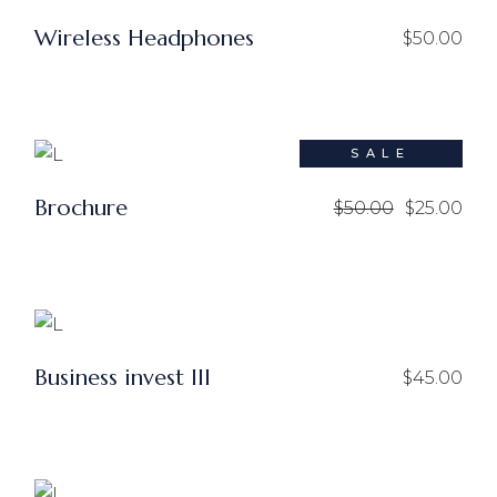
Wireless Headphones
$
50.00
SALE
Brochure
$
50.00
$
25.00
Business invest III
$
45.00