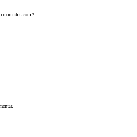
ão marcados com
*
mentar.