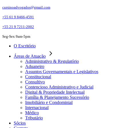
Skip
cursinoadvogados@gmail.com
to
the
+55 61 9 8466-4591
content
+55 21 9 7211-2002
Seg-Sex 9am-5pm
O Escritório
Áreas de Atuação
Administrativo & Regulatório
Aduaneiro
Assuntos Governamentais e Legislativos
Constitucional
Consultivo
Contencioso Administrativo e Judicial
Digital & Propriedade Intelectual
Família & Planejamento Sucessório
Imobiliário e Condominial
Internacional
Médico
Tributário
Sócios