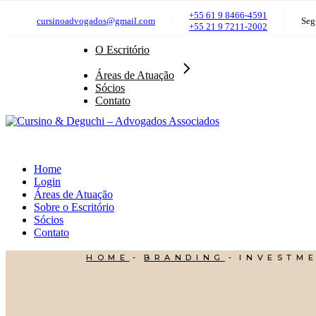
Administrativo & Regulatório
Skip
+55 61 9 8466-4591
Aduaneiro
cursinoadvogados@gmail.com
Seg
to
+55 21 9 7211-2002
Assuntos Governamentais e Legislativos
the
Constitucional
content
O Escritório
Consultivo
Contencioso Administrativo e Judicial
Áreas de Atuação
Digital & Propriedade Intelectual
Sócios
Família & Planejamento Sucessório
Contato
Imobiliário e Condominial
Internacional
Médico
Tributário
Home
Login
Áreas de Atuação
Sobre o Escritório
Sócios
Contato
HOME
BRANDING
INVESTM