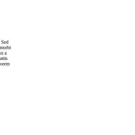
. Sed
 morbi
us a
attis
 lorem